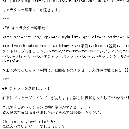
<figure><img src="/files/FyGT63HziX8sVbru3UE6" alt="" w
キャラクター編集タブが開きます。

***

### キャラクター編集だ！

<img src="/files/62p2G4gZImyk8lNtxLgt" alt="" width="56
<table><thead><tr><th width="253">項目</th><th>
グ＆ドロップしましょう。</td></tr><tr><td>②イニシアティブ</
</td></tr><tr><td>④チャットパレット</td><td>キャラシツール
</table>

⑤まで終わったらタブを閉じ、画面右下のメッセージ入力欄付近にある![](/fi
***

## チャットを送信しよう！

右下にメッセージウインドウがあります。試しに挨拶を入力して**送信**
これで今日のセッションに挑む準備ができました。\

飲み物の準備は済ませましたか？それではお楽しみください！

{% hint style="info" %}

気に入っていただけたでしょうか。\
