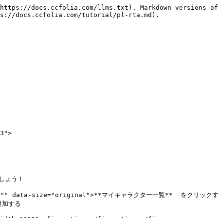
https://docs.ccfolia.com/llms.txt). Markdown versions of
s://docs.ccfolia.com/tutorial/pl-rta.md).



3">

ょう！

alt="" data-size="original">**マイキャラクター一覧**  をクリックす
加する
