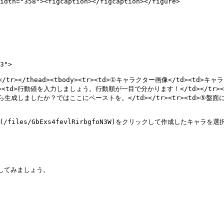
idth="358"><figcaption></figcaption></figure>

3">

説明</th></tr></thead><tbody><tr><td>①キャラクター画像</
td><td>行動値を入力しましょう。行動順が一目で分かります！</td></tr>
から生成しましたか？ではここにペーストを。</td></tr><tr><td>⑤盤面に追
les/GbExs4fevlRirbgfoN3W)をクリックして作成したキャラを選
してみましょう。
