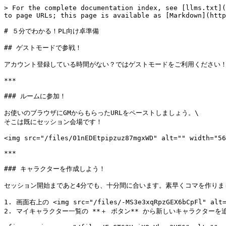
> For the complete documentation index, see [llms.txt](
to page URLs; this page is available as [Markdown](http
# ５分でわかる！PL向け卓準備

## ゲストモードで参戦！

アカウント登録している時間がない？ではゲストモードをご利用ください！
***

### ルームに参加！

お使いのブラウザにGMからもらったURLをペーストしましょう。\

そこは既にセッション会場です！

<img src="/files/01nEDEtpipzuz87mgxWD" alt="" width="56
***

### キャラクターを作成しよう！

セッション開始まであと4分でも、十分間に合います。素早くコマを作りまし
1. 画面右上の <img src="/files/-MS3e3xqRpzGEX6bCpFl" 
2. マイキャラクター一覧の **＋ ボタン** から新しいキャラクターを追