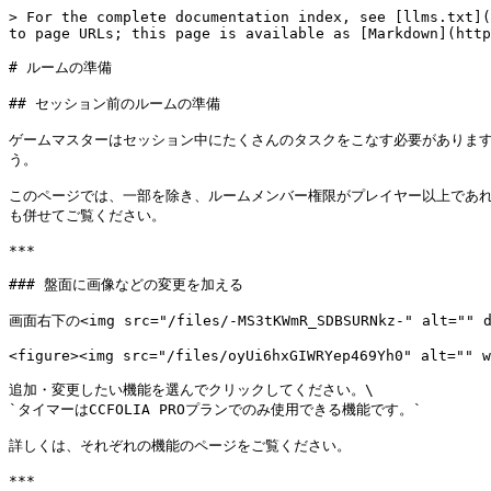
> For the complete documentation index, see [llms.txt](
to page URLs; this page is available as [Markdown](http
# ルームの準備

## セッション前のルームの準備

ゲームマスターはセッション中にたくさんのタスクをこなす必要があります
う。

このページでは、一部を除き、ルームメンバー権限がプレイヤー以上であれ
も併せてご覧ください。

***

### 盤面に画像などの変更を加える

画面右下の<img src="/files/-MS3tKWmR_SDBSURNkz-" al
<figure><img src="/files/oyUi6hxGIWRYep469Yh0" alt="" w
追加・変更したい機能を選んでクリックしてください。\

`タイマーはCCFOLIA PROプランでのみ使用できる機能です。`

詳しくは、それぞれの機能のページをご覧ください。

***
