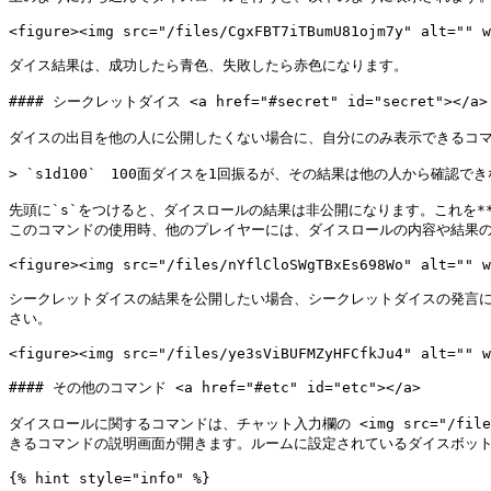
<figure><img src="/files/CgxFBT7iTBumU81ojm7y" alt="" w
ダイス結果は、成功したら青色、失敗したら赤色になります。

#### シークレットダイス <a href="#secret" id="secret"></a>

ダイスの出目を他の人に公開したくない場合に、自分にのみ表示できるコマ
> `s1d100`　100面ダイスを1回振るが、その結果は他の人から確認でき
先頭に`s`をつけると、ダイスロールの結果は非公開になります。これを**
このコマンドの使用時、他のプレイヤーには、ダイスロールの内容や結果の代わりに
<figure><img src="/files/nYflCloSWgTBxEs698Wo" alt="" w
シークレットダイスの結果を公開したい場合、シークレットダイスの発言にカーソルを乗せる
さい。

<figure><img src="/files/ye3sViBUFMZyHFCfkJu4" alt="" w
#### その他のコマンド <a href="#etc" id="etc"></a>

ダイスロールに関するコマンドは、チャット入力欄の <img src="/files/-
きるコマンドの説明画面が開きます。ルームに設定されているダイスボット
{% hint style="info" %}
