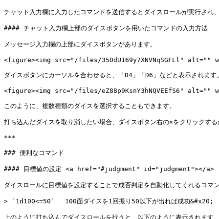
チャット入力欄に入力したコマンドを送信するとダイスロールが実行され、
#### チャット入力欄上部のダイスボタンを用いたコマンドの入力方法

メッセージ入力欄の上部にダイスボタンがあります。

<figure><img src="/files/35DdU169y7XNVNqSGFLl" alt="" w
ダイスボタンにカーソルを合わせると、「D4」「D6」などと表示されま
<figure><img src="/files/eZ88p9KsnY3hNQVEEfS6" alt="" w
このように、複数種類のダイスを選択することもできます。

打ち込んだダイスを取り消したい場合、ダイスボタン右の×をクリックする
***

### 便利なコマンド

#### 目標値の設定 <a href="#judgment" id="judgment"></a>

ダイスロールに目標値を設定することで成否判定を自動化してくれるコマン
> `1d100<=50` 　100面ダイスを1回振り50以下が出れば成功&#x20;

上のように打ち込んでダイスロールを行うと、以下のように表示されます。