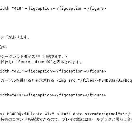
idth="419"><figcaption></figcaption></figure>

ンドがあります。

ない

シークレットダイス** と呼びます。\

`Secret dice 🎲`と表示されます。

idth="421"><figcaption></figcaption></figure>

と表示される <img src="/files/-MS4D8UaFJZFBdqW7Lm
idth="419"><figcaption></figcaption></figure>

MS4FDQxdJHlcaLekWIx" alt="" data-size="origi
特有のコマンドも確認できるので、プレイの際にはルールブックと照らし合わ