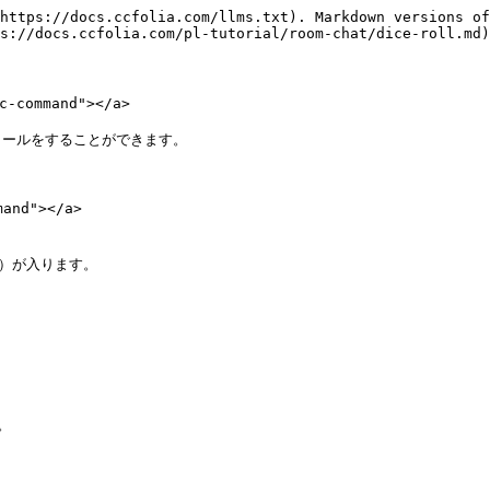
https://docs.ccfolia.com/llms.txt). Markdown versions of
s://docs.ccfolia.com/pl-tutorial/room-chat/dice-roll.md)
command"></a>

ールをすることができます。

nd"></a>

）が入ります。


