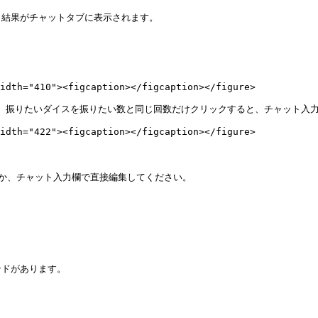
結果がチャットタブに表示されます。

idth="410"><figcaption></figcaption></figure>

す。振りたいダイスを振りたい数と同じ回数だけクリックすると、チャット入力
idth="422"><figcaption></figcaption></figure>

か、チャット入力欄で直接編集してください。

ドがあります。


