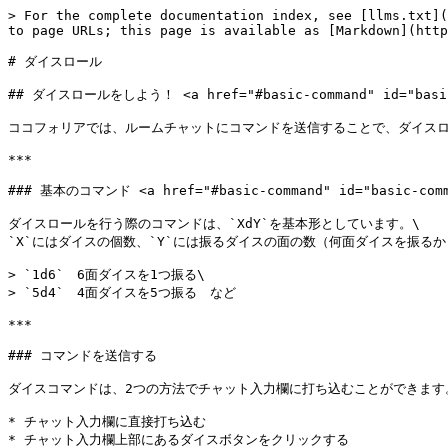
> For the complete documentation index, see [llms.txt](
to page URLs; this page is available as [Markdown](http
# ダイスロール

## ダイスロールをしよう！ <a href="#basic-command" id="basic-
ココフォリアでは、ルームチャットにコマンドを送信することで、ダイスロ
***

### 基本のコマンド <a href="#basic-command" id="basic-comma
ダイスロールを行う際のコマンドは、`XdY`を基本形としています。\

`X`にはダイスの個数、`Y`には振るダイスの面の数（何面ダイスを振るか
> `1d6`　6面ダイスを1つ振る\

> `5d4`　4面ダイスを5つ振る　など

***

### コマンドを送信する

ダイスコマンドは、2つの方法でチャット入力欄に打ち込むことができます。
* チャット入力欄に直接打ち込む

* チャット入力欄上部にあるダイスボタンをクリックする
